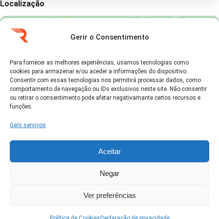
Localização
Gerir o Consentimento
Para fornecer as melhores experiências, usamos tecnologias como
cookies para armazenar e/ou aceder a informações do dispositivo.
Clique em 'Concordo' para ativar Google
Consentir com essas tecnologias nos permitirá processar dados, como
maps
comportamento de navegação ou IDs exclusivos neste site. Não consentir
Política de Cookies
ou retirar o consentimento pode afetar negativamante certos recursos e
funções.
Concordo
Gerir serviços
Aceitar
Negar
Ver no Google Maps →
Ver preferências
Política de Cookies
Declaração de privacidade