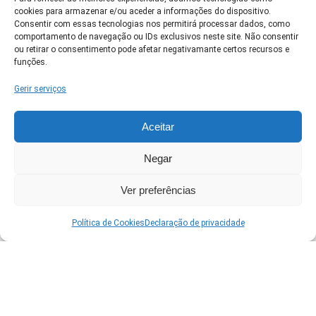
cookies para armazenar e/ou aceder a informações do dispositivo.
Clique em 'Concordo' para ativar Google
Consentir com essas tecnologias nos permitirá processar dados, como
maps
comportamento de navegação ou IDs exclusivos neste site. Não consentir
Política de Cookies
ou retirar o consentimento pode afetar negativamante certos recursos e
funções.
Concordo
Gerir serviços
Aceitar
Negar
Ver no Google Maps →
Ver preferências
Política de Cookies
Declaração de privacidade
Runners Brasil
Calendário oficial de corridas pelo país
POLÍTICA DE COOKIES (BR)
DECLARAÇÃO DE PRIVACIDADE (BR)