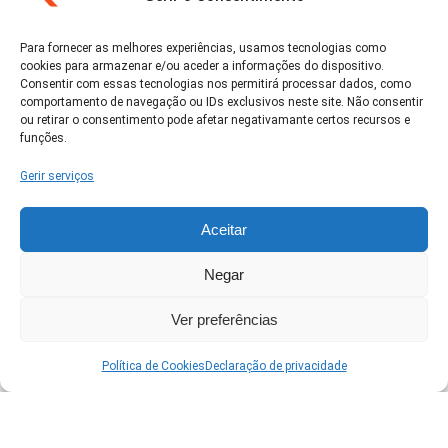
Para fornecer as melhores experiências, usamos tecnologias como
cookies para armazenar e/ou aceder a informações do dispositivo.
Clique em 'Concordo' para ativar Google
Consentir com essas tecnologias nos permitirá processar dados, como
maps
comportamento de navegação ou IDs exclusivos neste site. Não consentir
Política de Cookies
ou retirar o consentimento pode afetar negativamante certos recursos e
funções.
Concordo
Gerir serviços
Aceitar
Negar
Ver no Google Maps →
Ver preferências
Política de Cookies
Declaração de privacidade
Runners Brasil
Calendário oficial de corridas pelo país