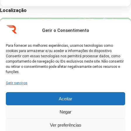
Localização
Gerir o Consentimento
Para fornecer as melhores experiências, usamos tecnologias como
cookies para armazenar e/ou aceder a informações do dispositivo.
Clique em 'Concordo' para ativar Google
Consentir com essas tecnologias nos permitirá processar dados, como
maps
comportamento de navegação ou IDs exclusivos neste site. Não consentir
Política de Cookies
ou retirar o consentimento pode afetar negativamante certos recursos e
funções.
Concordo
Gerir serviços
Aceitar
Negar
Ver no Google Maps →
Ver preferências