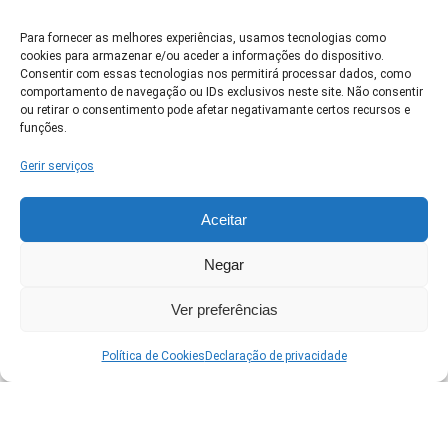
Para fornecer as melhores experiências, usamos tecnologias como
cookies para armazenar e/ou aceder a informações do dispositivo.
Clique em 'Concordo' para ativar Google
Consentir com essas tecnologias nos permitirá processar dados, como
maps
comportamento de navegação ou IDs exclusivos neste site. Não consentir
Política de Cookies
ou retirar o consentimento pode afetar negativamante certos recursos e
funções.
Concordo
Gerir serviços
Aceitar
Negar
Ver no Google Maps →
Ver preferências
Política de Cookies
Declaração de privacidade
Runners Brasil
Calendário oficial de corridas pelo país