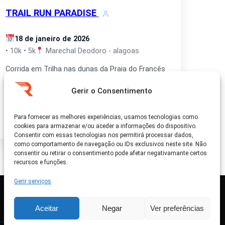
TRAIL RUN PARADISE
18 de janeiro de 2026
• 10k • 5k
Marechal Deodoro - alagoas
Corrida em Trilha nas dunas da Praia do Francês
Com percursos de 6km e 12km
Gerir o Consentimento
Ver detalhes
Para fornecer as melhores experiências, usamos tecnologias como
cookies para armazenar e/ou aceder a informações do dispositivo.
Consentir com essas tecnologias nos permitirá processar dados,
como comportamento de navegação ou IDs exclusivos neste site. Não
consentir ou retirar o consentimento pode afetar negativamante certos
recursos e funções.
Gerir serviços
Aceitar
Negar
Ver preferências