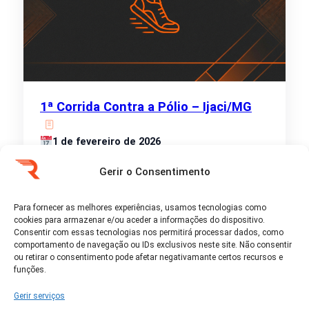
1ª Corrida Contra a Pólio – Ijaci/MG
1 de fevereiro de 2026
• 5k
Ijaci - minas-gerais
Gerir o Consentimento
A 1ª Corrida Contra a Pólio - Ijaci/MG ocorrerá no
dia 1º de fevereiro, na cidade de Ijaci/MG, com
Para fornecer as melhores experiências, usamos tecnologias como
percurso de Corrida 5km e…
cookies para armazenar e/ou aceder a informações do dispositivo.
Consentir com essas tecnologias nos permitirá processar dados, como
comportamento de navegação ou IDs exclusivos neste site. Não consentir
Ver detalhes
ou retirar o consentimento pode afetar negativamante certos recursos e
funções.
Gerir serviços