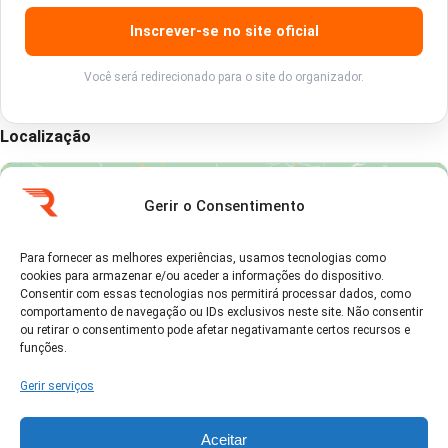
Inscrever-se no site oficial
Você será redirecionado para o site do organizador.
Localização
Gerir o Consentimento
Para fornecer as melhores experiências, usamos tecnologias como
cookies para armazenar e/ou aceder a informações do dispositivo.
Clique em 'Concordo' para ativar Google
Consentir com essas tecnologias nos permitirá processar dados, como
maps
comportamento de navegação ou IDs exclusivos neste site. Não consentir
Política de Cookies
ou retirar o consentimento pode afetar negativamante certos recursos e
funções.
Concordo
Gerir serviços
Aceitar