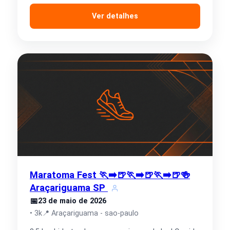
Ver detalhes
Maratoma Fest 🏃‍➡️🍺🏃‍➡️🍺🏃‍➡️🍺🍻
Araçariguama SP
📅
23 de maio de 2026
• 3k
📍 Araçariguama - sao-paulo