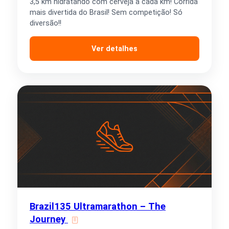
3,5 km hidratando com cerveja a cada km! Corrida
mais divertida do Brasil! Sem competição! Só
diversão!!
Ver detalhes
Brazil135 Ultramarathon – The
Journey