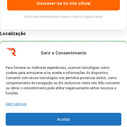
Inscrever-se no site oficial
Você será redirecionado para o site do organizador.
Localização
Gerir o Consentimento
Para fornecer as melhores experiências, usamos tecnologias como
cookies para armazenar e/ou aceder a informações do dispositivo.
Clique em 'Concordo' para ativar Google
Consentir com essas tecnologias nos permitirá processar dados, como
maps
comportamento de navegação ou IDs exclusivos neste site. Não consentir
Política de Cookies
ou retirar o consentimento pode afetar negativamante certos recursos e
funções.
Concordo
Gerir serviços
Aceitar