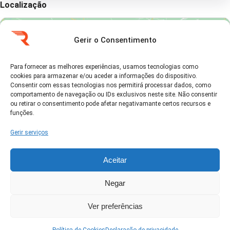
Localização
Gerir o Consentimento
Para fornecer as melhores experiências, usamos tecnologias como
cookies para armazenar e/ou aceder a informações do dispositivo.
Clique em 'Concordo' para ativar Google
Consentir com essas tecnologias nos permitirá processar dados, como
maps
comportamento de navegação ou IDs exclusivos neste site. Não consentir
Política de Cookies
ou retirar o consentimento pode afetar negativamante certos recursos e
funções.
Concordo
Gerir serviços
Aceitar
Negar
Ver no Google Maps →
Ver preferências