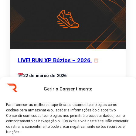
LIVE! RUN XP Búzios – 2026
22 de março de 2026
• 5k
Armação dos Búzios - rio-de-janeiro
Gerir o Consentimento
Muito além da corrida, um momento de vibração
e conexão! Temos 5 km. Aproveite a Arena LIVE!,
Para fornecer as melhores experiências, usamos tecnologias como
com música, bem-estar e ativações exclusivas.
cookies para armazenar e/ou aceder a informações do dispositivo.
Consentir com essas tecnologias nos permitirá processar dados, como
comportamento de navegação ou IDs exclusivos neste site. Não consentir
Ver detalhes
ou retirar o consentimento pode afetar negativamante certos recursos e
funções.