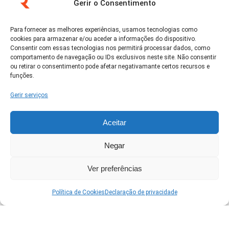
Gerir o Consentimento
Para fornecer as melhores experiências, usamos tecnologias como
cookies para armazenar e/ou aceder a informações do dispositivo.
Clique em 'Concordo' para ativar Google
Consentir com essas tecnologias nos permitirá processar dados, como
maps
comportamento de navegação ou IDs exclusivos neste site. Não consentir
Política de Cookies
ou retirar o consentimento pode afetar negativamante certos recursos e
funções.
Concordo
Gerir serviços
Aceitar
Negar
Ver no Google Maps →
Ver preferências
Política de Cookies
Declaração de privacidade