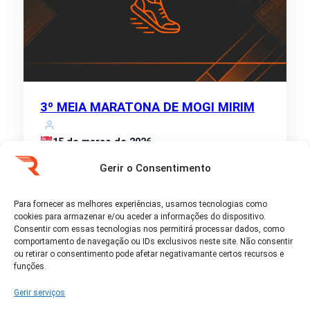
3º MEIA MARATONA DE MOGI MIRIM
15 de março de 2026
• 10k • 21k • 5k
Moji Mirim - sao-paulo
Gerir o Consentimento
Idade mínima:
14 anos → prova de 5 km
16 anos → provas de 10 km e 21 km
Menores…
Para fornecer as melhores experiências, usamos tecnologias como
cookies para armazenar e/ou aceder a informações do dispositivo.
Consentir com essas tecnologias nos permitirá processar dados, como
comportamento de navegação ou IDs exclusivos neste site. Não consentir
Ver detalhes
ou retirar o consentimento pode afetar negativamante certos recursos e
funções.
Gerir serviços